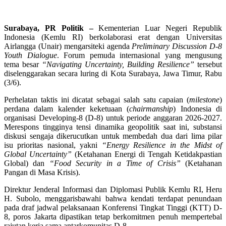
Surabaya, PR Politik –
Kementerian Luar Negeri Republik
Indonesia (Kemlu RI) berkolaborasi erat dengan Universitas
Airlangga (Unair) mengarsiteki agenda
Preliminary Discussion D-8
Youth Dialogue
. Forum pemuda internasional yang mengusung
tema besar
“Navigating Uncertainty, Building Resilience”
tersebut
diselenggarakan secara luring di Kota Surabaya, Jawa Timur, Rabu
(3/6).
Perhelatan taktis ini dicatat sebagai salah satu capaian (
milestone
)
perdana dalam kalender keketuaan (
chairmanship
) Indonesia di
organisasi Developing-8 (D-8) untuk periode anggaran 2026-2027.
Merespons tingginya tensi dinamika geopolitik saat ini, substansi
diskusi sengaja dikerucutkan untuk membedah dua dari lima pilar
isu prioritas nasional, yakni
“Energy Resilience in the Midst of
Global Uncertainty”
(Ketahanan Energi di Tengah Ketidakpastian
Global) dan
“Food Security in a Time of Crisis”
(Ketahanan
Pangan di Masa Krisis).
Direktur Jenderal Informasi dan Diplomasi Publik Kemlu RI, Heru
H. Subolo, menggarisbawahi bahwa kendati terdapat penundaan
pada draf jadwal pelaksanaan Konferensi Tingkat Tinggi (KTT) D-
8, poros Jakarta dipastikan tetap berkomitmen penuh mempertebal
rajutan kerja sama antarkomunitas D-8.