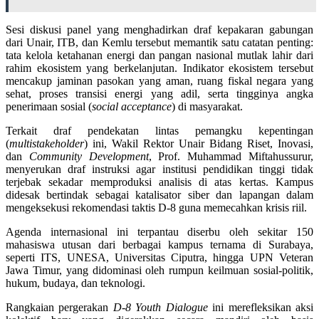
Sesi diskusi panel yang menghadirkan draf kepakaran gabungan
dari Unair, ITB, dan Kemlu tersebut memantik satu catatan penting:
tata kelola ketahanan energi dan pangan nasional mutlak lahir dari
rahim ekosistem yang berkelanjutan. Indikator ekosistem tersebut
mencakup jaminan pasokan yang aman, ruang fiskal negara yang
sehat, proses transisi energi yang adil, serta tingginya angka
penerimaan sosial (
social acceptance
) di masyarakat.
Terkait draf pendekatan lintas pemangku kepentingan
(
multistakeholder
) ini, Wakil Rektor Unair Bidang Riset, Inovasi,
dan
Community Development
, Prof. Muhammad Miftahussurur,
menyerukan draf instruksi agar institusi pendidikan tinggi tidak
terjebak sekadar memproduksi analisis di atas kertas. Kampus
didesak bertindak sebagai katalisator siber dan lapangan dalam
mengeksekusi rekomendasi taktis D-8 guna memecahkan krisis riil.
Agenda internasional ini terpantau diserbu oleh sekitar 150
mahasiswa utusan dari berbagai kampus ternama di Surabaya,
seperti ITS, UNESA, Universitas Ciputra, hingga UPN Veteran
Jawa Timur, yang didominasi oleh rumpun keilmuan sosial-politik,
hukum, budaya, dan teknologi.
Rangkaian pergerakan
D-8 Youth Dialogue
ini merefleksikan aksi