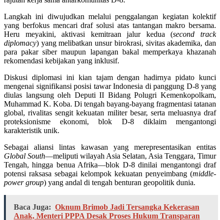
Langkah ini diwujudkan melalui penggalangan kegiatan kolektif
yang berfokus mencari draf solusi atas tantangan makro bersama.
Heru meyakini, aktivasi kemitraan jalur kedua (
second track
diplomacy
) yang melibatkan unsur birokrasi, sivitas akademika, dan
para pakar siber maupun lapangan bakal memperkaya khazanah
rekomendasi kebijakan yang inklusif.
Diskusi diplomasi ini kian tajam dengan hadirnya pidato kunci
mengenai signifikansi posisi tawar Indonesia di panggung D-8 yang
diulas langsung oleh Deputi II Bidang Polugri Kemenkopolkam,
Muhammad K. Koba. Di tengah bayang-bayang fragmentasi tatanan
global, rivalitas sengit kekuatan militer besar, serta meluasnya draf
proteksionisme ekonomi, blok D-8 diklaim mengantongi
karakteristik unik.
Sebagai aliansi lintas kawasan yang merepresentasikan entitas
Global South
—meliputi wilayah Asia Selatan, Asia Tenggara, Timur
Tengah, hingga benua Afrika—blok D-8 dinilai mengantongi draf
potensi raksasa sebagai kelompok kekuatan penyeimbang (
middle-
power group
) yang andal di tengah benturan geopolitik dunia.
Baca Juga:
Oknum Brimob Jadi Tersangka Kekerasan
Anak, Menteri PPPA Desak Proses Hukum Transparan