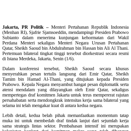
Jakarta, PR Politik –
Menteri Pertahanan Republik Indonesia
(Menhan RI), Sjafrie Sjamsoeddin, mendampingi Presiden Prabowo
Subianto dalam menerima kunjungan kehormatan dari Wakil
Perdana Menteri sekaligus Menteri Negara Urusan Pertahanan
Qatar, Sheikh Saoud bin Abdulrahman bin Hassan bin Ali Al Thani.
Pertemuan bilateral tingkat tinggi tersebut diorkestrasi secara resmi
di Istana Merdeka, Jakarta, Senin (1/6).
Dalam konferensi tersebut, Sheikh Saoud secara khusus
menyerahkan pesan tertulis langsung dari Emir Qatar, Sheikh
Tamim bin Hamad Al-Thani, yang ditujukan kepada Presiden
Prabowo. Kepala Negara menyambut hangat pesan diplomatik serta
atensi mendalam yang dilayangkan oleh Emir Qatar, sekaligus
mempertegas draf komitmen Jakarta untuk terus mempererat rajutan
persahabatan serta mendongkrak intensitas kerja sama bilateral yang
selama ini telah mengakar kuat di antara kedua negara.
Lebih detail, kedua belah pihak memanfaatkan momentum tatap
muka ini untuk membedah draf tindak lanjut dari sejumlah kerja
sama strategis lintas sektor. Pembahasan intensif ini merupakan