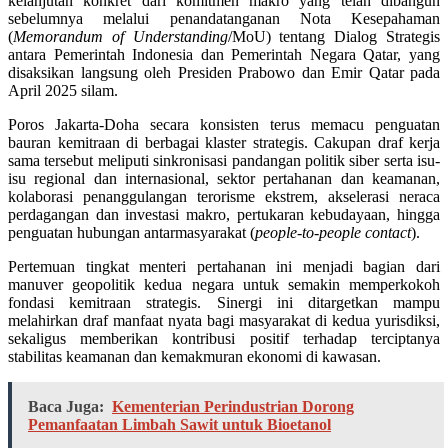
kelanjutan konkret dari komitmen makro yang telah dibangun
sebelumnya melalui penandatanganan Nota Kesepahaman
(
Memorandum of Understanding
/MoU) tentang Dialog Strategis
antara Pemerintah Indonesia dan Pemerintah Negara Qatar, yang
disaksikan langsung oleh Presiden Prabowo dan Emir Qatar pada
April 2025 silam.
Poros Jakarta-Doha secara konsisten terus memacu penguatan
bauran kemitraan di berbagai klaster strategis. Cakupan draf kerja
sama tersebut meliputi sinkronisasi pandangan politik siber serta isu-
isu regional dan internasional, sektor pertahanan dan keamanan,
kolaborasi penanggulangan terorisme ekstrem, akselerasi neraca
perdagangan dan investasi makro, pertukaran kebudayaan, hingga
penguatan hubungan antarmasyarakat (
people-to-people contact
).
Pertemuan tingkat menteri pertahanan ini menjadi bagian dari
manuver geopolitik kedua negara untuk semakin memperkokoh
fondasi kemitraan strategis. Sinergi ini ditargetkan mampu
melahirkan draf manfaat nyata bagi masyarakat di kedua yurisdiksi,
sekaligus memberikan kontribusi positif terhadap terciptanya
stabilitas keamanan dan kemakmuran ekonomi di kawasan.
Baca Juga:
Kementerian Perindustrian Dorong
Pemanfaatan Limbah Sawit untuk Bioetanol