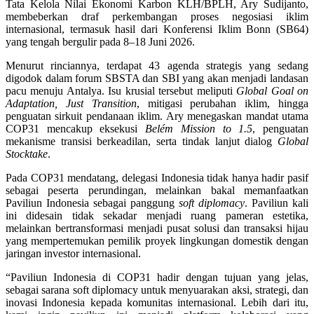
Tata Kelola Nilai Ekonomi Karbon KLH/BPLH, Ary Sudijanto,
membeberkan draf perkembangan proses negosiasi iklim
internasional, termasuk hasil dari Konferensi Iklim Bonn (SB64)
yang tengah bergulir pada 8–18 Juni 2026.
Menurut rinciannya, terdapat 43 agenda strategis yang sedang
digodok dalam forum SBSTA dan SBI yang akan menjadi landasan
pacu menuju Antalya. Isu krusial tersebut meliputi
Global Goal on
Adaptation, Just Transition
, mitigasi perubahan iklim, hingga
penguatan sirkuit pendanaan iklim. Ary menegaskan mandat utama
COP31 mencakup eksekusi
Belém Mission to 1.5
, penguatan
mekanisme transisi berkeadilan, serta tindak lanjut dialog
Global
Stocktake
.
Pada COP31 mendatang, delegasi Indonesia tidak hanya hadir pasif
sebagai peserta perundingan, melainkan bakal memanfaatkan
Paviliun Indonesia sebagai panggung
soft diplomacy
. Paviliun kali
ini didesain tidak sekadar menjadi ruang pameran estetika,
melainkan bertransformasi menjadi pusat solusi dan transaksi hijau
yang mempertemukan pemilik proyek lingkungan domestik dengan
jaringan investor internasional.
“Paviliun Indonesia di COP31 hadir dengan tujuan yang jelas,
sebagai sarana soft diplomacy untuk menyuarakan aksi, strategi, dan
inovasi Indonesia kepada komunitas internasional. Lebih dari itu,