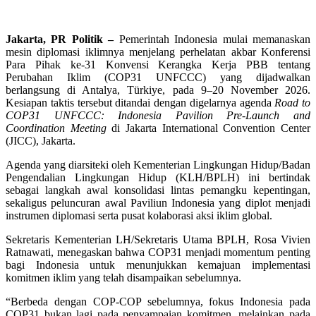
Jakarta, PR Politik –
Pemerintah Indonesia mulai memanaskan
mesin diplomasi iklimnya menjelang perhelatan akbar Konferensi
Para Pihak ke-31 Konvensi Kerangka Kerja PBB tentang
Perubahan Iklim (COP31 UNFCCC) yang dijadwalkan
berlangsung di Antalya, Türkiye, pada 9–20 November 2026.
Kesiapan taktis tersebut ditandai dengan digelarnya agenda
Road to
COP31 UNFCCC: Indonesia Pavilion Pre-Launch and
Coordination Meeting
di Jakarta International Convention Center
(JICC), Jakarta.
Agenda yang diarsiteki oleh Kementerian Lingkungan Hidup/Badan
Pengendalian Lingkungan Hidup (KLH/BPLH) ini bertindak
sebagai langkah awal konsolidasi lintas pemangku kepentingan,
sekaligus peluncuran awal Paviliun Indonesia yang diplot menjadi
instrumen diplomasi serta pusat kolaborasi aksi iklim global.
Sekretaris Kementerian LH/Sekretaris Utama BPLH, Rosa Vivien
Ratnawati, menegaskan bahwa COP31 menjadi momentum penting
bagi Indonesia untuk menunjukkan kemajuan implementasi
komitmen iklim yang telah disampaikan sebelumnya.
“Berbeda dengan COP-COP sebelumnya, fokus Indonesia pada
COP31 bukan lagi pada penyampaian komitmen, melainkan pada