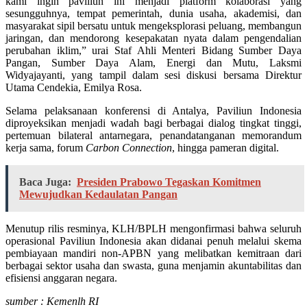
kami ingin paviliun ini menjadi platform kolaborasi yang
sesungguhnya, tempat pemerintah, dunia usaha, akademisi, dan
masyarakat sipil bersatu untuk mengeksplorasi peluang, membangun
jaringan, dan mendorong kesepakatan nyata dalam pengendalian
perubahan iklim,” urai Staf Ahli Menteri Bidang Sumber Daya
Pangan, Sumber Daya Alam, Energi dan Mutu, Laksmi
Widyajayanti, yang tampil dalam sesi diskusi bersama Direktur
Utama Cendekia, Emilya Rosa.
Selama pelaksanaan konferensi di Antalya, Paviliun Indonesia
diproyeksikan menjadi wadah bagi berbagai dialog tingkat tinggi,
pertemuan bilateral antarnegara, penandatanganan memorandum
kerja sama, forum
Carbon Connection
, hingga pameran digital.
Baca Juga:
Presiden Prabowo Tegaskan Komitmen
Mewujudkan Kedaulatan Pangan
Menutup rilis resminya, KLH/BPLH mengonfirmasi bahwa seluruh
operasional Paviliun Indonesia akan didanai penuh melalui skema
pembiayaan mandiri non-APBN yang melibatkan kemitraan dari
berbagai sektor usaha dan swasta, guna menjamin akuntabilitas dan
efisiensi anggaran negara.
sumber : Kemenlh RI