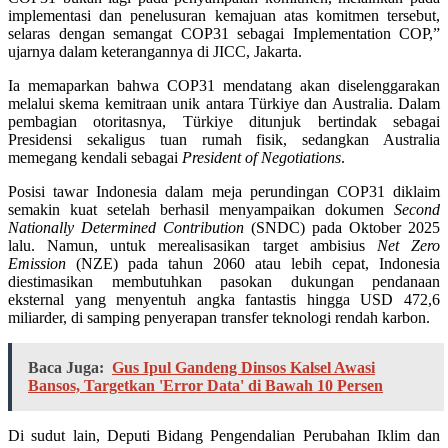
implementasi dan penelusuran kemajuan atas komitmen tersebut,
selaras dengan semangat COP31 sebagai Implementation COP,”
ujarnya dalam keterangannya di JICC, Jakarta.
Ia memaparkan bahwa COP31 mendatang akan diselenggarakan
melalui skema kemitraan unik antara Türkiye dan Australia. Dalam
pembagian otoritasnya, Türkiye ditunjuk bertindak sebagai
Presidensi sekaligus tuan rumah fisik, sedangkan Australia
memegang kendali sebagai
President of Negotiations
.
Posisi tawar Indonesia dalam meja perundingan COP31 diklaim
semakin kuat setelah berhasil menyampaikan dokumen
Second
Nationally Determined Contribution
(SNDC) pada Oktober 2025
lalu. Namun, untuk merealisasikan target ambisius
Net Zero
Emission
(NZE) pada tahun 2060 atau lebih cepat, Indonesia
diestimasikan membutuhkan pasokan dukungan pendanaan
eksternal yang menyentuh angka fantastis hingga USD 472,6
miliarder, di samping penyerapan transfer teknologi rendah karbon.
Baca Juga:
Gus Ipul Gandeng Dinsos Kalsel Awasi
Bansos, Targetkan 'Error Data' di Bawah 10 Persen
Di sudut lain, Deputi Bidang Pengendalian Perubahan Iklim dan