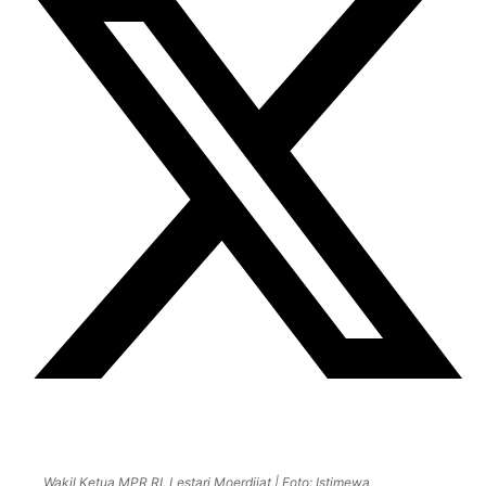
Wakil Ketua MPR RI, Lestari Moerdijat | Foto: Istimewa