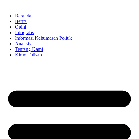
Skip
to
Beranda
content
Berita
Opini
Infografis
Informasi Kehumasan Politik
Analisis
Tentang Kami
Kirim Tulisan