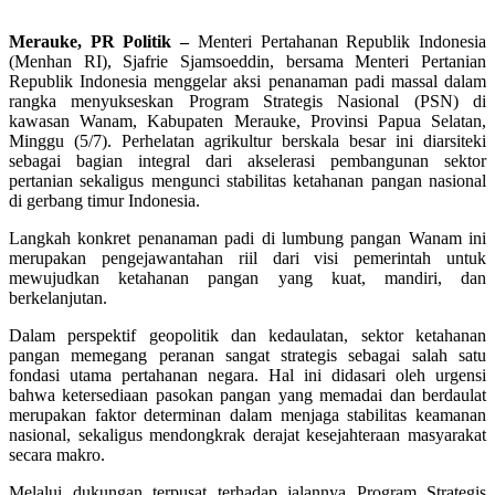
Merauke, PR Politik –
Menteri Pertahanan Republik Indonesia
(Menhan RI), Sjafrie Sjamsoeddin, bersama Menteri Pertanian
Republik Indonesia menggelar aksi penanaman padi massal dalam
rangka menyukseskan Program Strategis Nasional (PSN) di
kawasan Wanam, Kabupaten Merauke, Provinsi Papua Selatan,
Minggu (5/7). Perhelatan agrikultur berskala besar ini diarsiteki
sebagai bagian integral dari akselerasi pembangunan sektor
pertanian sekaligus mengunci stabilitas ketahanan pangan nasional
di gerbang timur Indonesia.
Langkah konkret penanaman padi di lumbung pangan Wanam ini
merupakan pengejawantahan riil dari visi pemerintah untuk
mewujudkan ketahanan pangan yang kuat, mandiri, dan
berkelanjutan.
Dalam perspektif geopolitik dan kedaulatan, sektor ketahanan
pangan memegang peranan sangat strategis sebagai salah satu
fondasi utama pertahanan negara. Hal ini didasari oleh urgensi
bahwa ketersediaan pasokan pangan yang memadai dan berdaulat
merupakan faktor determinan dalam menjaga stabilitas keamanan
nasional, sekaligus mendongkrak derajat kesejahteraan masyarakat
secara makro.
Melalui dukungan terpusat terhadap jalannya Program Strategis