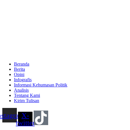
Beranda
Berita
Opini
Infografis
Informasi Kehumasan Politik
Analisis
Tentang Kami
Kirim Tulisan
nstagram
X-
twitter