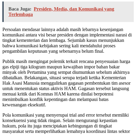
Baca Juga:
Presiden, Media, dan Komunikasi yang
Terlembaga
Persoalan mendasar lainnya adalah masih lebarnya kesenjangan
komunikasi antara visi besar presiden dengan implementasi narasi di
tingkat kementerian dan lembaga. Sejumlah kasus menunjukkan
bahwa komunikasi kebijakan sering kali mendahului proses
pengambilan keputusan yang sebenarnya belum final.
Publik masih mengingat polemik terkait rencana penyesuaian harga
gas elpiji tiga kilogram maupun kewajiban impor bahan bakar
minyak oleh Pertamina yang sempat diumumkan sebelum akhirnya
dibatalkan. Belakangan, situasi serupa terjadi ketika Kementerian
Hak Asasi Manusia menggulirkan gagasan pembentukan tim asesor
untuk menentukan status aktivis HAM. Gagasan tersebut langsung
menuai kritik dari Komnas HAM karena dinilai berpotensi
menimbulkan konflik kepentingan dan melampaui batas
kewenangan eksekutif.
Pola komunikasi yang menyerupai trial and error tersebut memiliki
konsekuensi yang tidak ringan. Selain mengurangi kepastian
hukum, pola itu juga menciptakan kebingungan di tingkat
masyarakat serta memperlihatkan lemahnya koordinasi lintas sektor