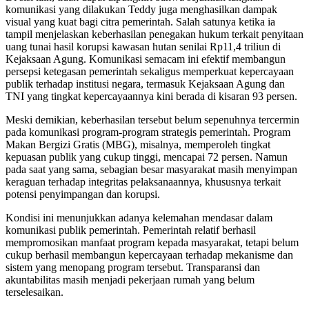
komunikasi yang dilakukan Teddy juga menghasilkan dampak
visual yang kuat bagi citra pemerintah. Salah satunya ketika ia
tampil menjelaskan keberhasilan penegakan hukum terkait penyitaan
uang tunai hasil korupsi kawasan hutan senilai Rp11,4 triliun di
Kejaksaan Agung. Komunikasi semacam ini efektif membangun
persepsi ketegasan pemerintah sekaligus memperkuat kepercayaan
publik terhadap institusi negara, termasuk Kejaksaan Agung dan
TNI yang tingkat kepercayaannya kini berada di kisaran 93 persen.
Meski demikian, keberhasilan tersebut belum sepenuhnya tercermin
pada komunikasi program-program strategis pemerintah. Program
Makan Bergizi Gratis (MBG), misalnya, memperoleh tingkat
kepuasan publik yang cukup tinggi, mencapai 72 persen. Namun
pada saat yang sama, sebagian besar masyarakat masih menyimpan
keraguan terhadap integritas pelaksanaannya, khususnya terkait
potensi penyimpangan dan korupsi.
Kondisi ini menunjukkan adanya kelemahan mendasar dalam
komunikasi publik pemerintah. Pemerintah relatif berhasil
mempromosikan manfaat program kepada masyarakat, tetapi belum
cukup berhasil membangun kepercayaan terhadap mekanisme dan
sistem yang menopang program tersebut. Transparansi dan
akuntabilitas masih menjadi pekerjaan rumah yang belum
terselesaikan.