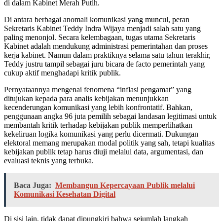
di dalam Kabinet Merah Putih.
Di antara berbagai anomali komunikasi yang muncul, peran
Sekretaris Kabinet Teddy Indra Wijaya menjadi salah satu yang
paling menonjol. Secara kelembagaan, tugas utama Sekretaris
Kabinet adalah mendukung administrasi pemerintahan dan proses
kerja kabinet. Namun dalam praktiknya selama satu tahun terakhir,
Teddy justru tampil sebagai juru bicara de facto pemerintah yang
cukup aktif menghadapi kritik publik.
Pernyataannya mengenai fenomena “inflasi pengamat” yang
ditujukan kepada para analis kebijakan menunjukkan
kecenderungan komunikasi yang lebih konfrontatif. Bahkan,
penggunaan angka 96 juta pemilih sebagai landasan legitimasi untuk
membantah kritik terhadap kebijakan publik memperlihatkan
kekeliruan logika komunikasi yang perlu dicermati. Dukungan
elektoral memang merupakan modal politik yang sah, tetapi kualitas
kebijakan publik tetap harus diuji melalui data, argumentasi, dan
evaluasi teknis yang terbuka.
Baca Juga:
Membangun Kepercayaan Publik melalui
Komunikasi Kesehatan Digital
Di sisi lain, tidak dapat dipungkiri bahwa sejumlah langkah