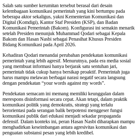
Salah satu sumber kerumitan tersebut berasal dari desain
kelembagaan komunikasi pemerintah yang kini bertumpu pada
beberapa aktor sekaligus, yakni Kementerian Komunikasi dan
Digital (Komdigi), Kantor Staf Presiden (KSP), dan Badan
Komunikasi Pemerintah (Bakom). Konfigurasi ini semakin menarik
setelah Presiden menunjuk Muhammad Qodari sebagai Kepala
Bakom dan Hasan Nasbi sebagai Penasihat Khusus Presiden
Bidang Komunikasi pada April 2026.
Kehadiran Qodari menandai perubahan pendekatan komunikasi
pemerintah yang lebih agresif. Menurutnya, pada era media sosial
yang membuat informasi hanya berjarak satu sentuhan jari,
pemerintah tidak cukup hanya bersikap proaktif. Pemerintah juga
harus mampu melawan berbagai narasi negatif secara langsung
dengan pendekatan “your words against my words”.
Pendekatan semacam ini memang memiliki keunggulan dalam
merespons disinformasi secara cepat. Akan tetapi, dalam praktik
komunikasi politik yang demokratis, strategi yang terlalu
berorientasi pada serangan balik berpotensi menggeser fungsi
komunikasi publik dari edukasi menjadi sekadar propaganda
defensif. Dalam konteks ini, peran Hasan Nasbi diharapkan mampu
menghadirkan keseimbangan antara agresivitas komunikasi dan
penguatan substansi pesan yang lebih kredibel.