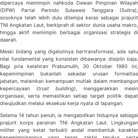
dipercaya memimpin nahkoda Dewan Pimpinan Wilayah
(DPW) Partai Perindo Sulawesi Tenggara (Sultra),
sosoknya telah lebih dulu ditempa keras sebagai prajurit
TNI Angkatan Laut, berkiprah di sektor dunia usaha makro,
hingga aktif memimpin berbagai organisasi strategis di
daerah.
Meski bidang yang digelutinya bertransformasi, ada satu
nilai fundamental yang konsisten dibawanya: disiplin baja.
Bagi pria kelahiran Prabumulih, 30 Oktober 1980 ini,
kepemimpinan bukanlah sekadar urusan formalitas
jabatan, melainkan kemampuan mutlak dalam membangun
kepercayaan (
trust building
), menggerakkan mesin
organisasi, serta memastikan setiap target politik dapat
diwujudkan melalui eksekusi kerja nyata di lapangan.
Selama 14 tahun penuh, ia mengabdikan hidupnya sebagai
prajurit korps perairan TNI Angkatan Laut. Lingkungan
militer yang ketat terbukti andal membentuk karakter
kepemimpinannya yang tegas, taktis terukur, serta