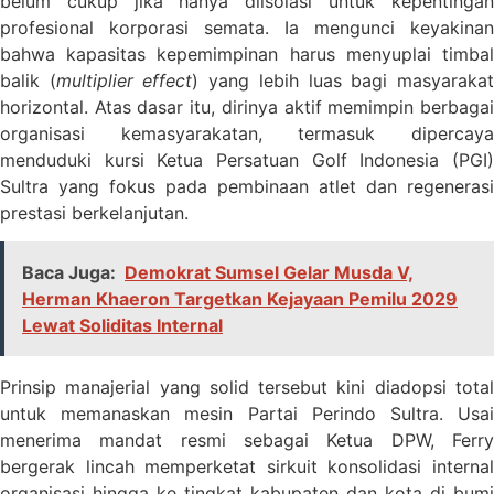
belum cukup jika hanya diisolasi untuk kepentingan
profesional korporasi semata. Ia mengunci keyakinan
bahwa kapasitas kepemimpinan harus menyuplai timbal
balik (
multiplier effect
) yang lebih luas bagi masyaraka
horizontal. Atas dasar itu, dirinya aktif memimpin berbagai
organisasi kemasyarakatan, termasuk dipercaya
menduduki kursi Ketua Persatuan Golf Indonesia (PGI)
Sultra yang fokus pada pembinaan atlet dan regenerasi
prestasi berkelanjutan.
Baca Juga:
Demokrat Sumsel Gelar Musda V,
Herman Khaeron Targetkan Kejayaan Pemilu 2029
Lewat Soliditas Internal
Prinsip manajerial yang solid tersebut kini diadopsi total
untuk memanaskan mesin Partai Perindo Sultra. Usai
menerima mandat resmi sebagai Ketua DPW, Ferry
bergerak lincah memperketat sirkuit konsolidasi internal
organisasi hingga ke tingkat kabupaten dan kota di bumi