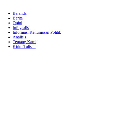
Skip
to
Beranda
content
Berita
Opini
Infografis
Informasi Kehumasan Politik
Analisis
Tentang Kami
Kirim Tulisan