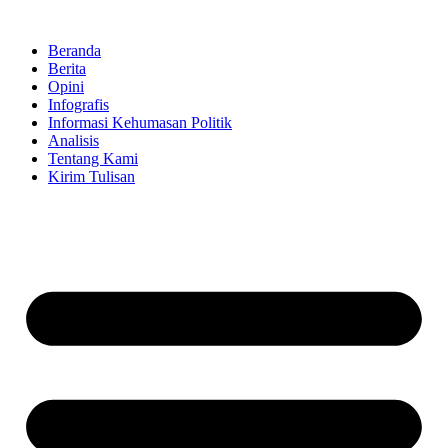
Skip
to
Beranda
content
Berita
Opini
Infografis
Informasi Kehumasan Politik
Analisis
Tentang Kami
Kirim Tulisan