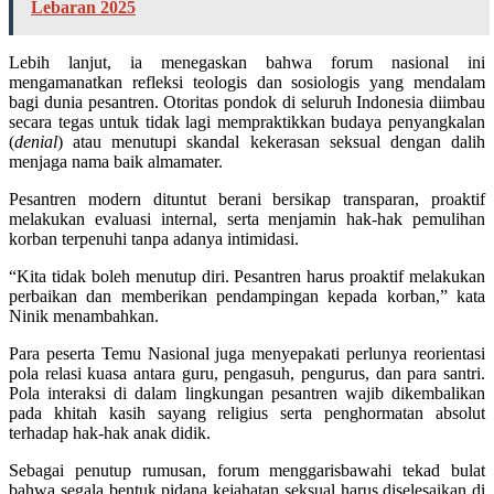
Lebaran 2025
Lebih lanjut, ia menegaskan bahwa forum nasional ini
mengamanatkan refleksi teologis dan sosiologis yang mendalam
bagi dunia pesantren. Otoritas pondok di seluruh Indonesia diimbau
secara tegas untuk tidak lagi mempraktikkan budaya penyangkalan
(
denial
) atau menutupi skandal kekerasan seksual dengan dalih
menjaga nama baik almamater.
Pesantren modern dituntut berani bersikap transparan, proaktif
melakukan evaluasi internal, serta menjamin hak-hak pemulihan
korban terpenuhi tanpa adanya intimidasi.
“Kita tidak boleh menutup diri. Pesantren harus proaktif melakukan
perbaikan dan memberikan pendampingan kepada korban,” kata
Ninik menambahkan.
Para peserta Temu Nasional juga menyepakati perlunya reorientasi
pola relasi kuasa antara guru, pengasuh, pengurus, dan para santri.
Pola interaksi di dalam lingkungan pesantren wajib dikembalikan
pada khitah kasih sayang religius serta penghormatan absolut
terhadap hak-hak anak didik.
Sebagai penutup rumusan, forum menggarisbawahi tekad bulat
bahwa segala bentuk pidana kejahatan seksual harus diselesaikan di