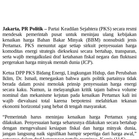
Jakarta, PR Politik –
Partai Keadilan Sejahtera (PKS) secara resmi
mendesak pemerintah pusat untuk meninjau ulang kebijakan
kenaikan harga Bahan Bakar Minyak (BBM) nonsubsidi jenis
Pertamax. PKS menuntut agar setiap sirkuit penyesuaian harga
komoditas energi strategis dieksekusi secara bertahap, transparan,
serta wajib mengalkulasi draf ketahanan fiskal negara dan fluktuasi
pergerakan harga minyak mentah dunia (
ICP
).
Ketua DPP PKS Bidang Energi, Lingkungan Hidup, dan Perubahan
Iklim, Dr. Ismail, menegaskan bahwa garis politik partainya tidak
berada dalam posisi menolak prinsip penyesuaian harga energi
secara kaku. Namun, ia melayangkan kritik tajam bahwa volume
nominal dan mekanisme kejutan pada kenaikan Pertamax kali ini
wajib dievaluasi total karena berpotensi melahirkan tekanan
ekonomi horizontal yang hebat di tengah masyarakat.
“Pemerintah harus meninjau kenaikan harga Pertamax yang
dilakukan. Penyesuaian harga seharusnya dilakukan secara bertahap
dengan mengevaluasi kesiapan fiskal dan harga minyak dunia,
jangan langsung naik signifikan hampir sepertiga dari harga awal,”