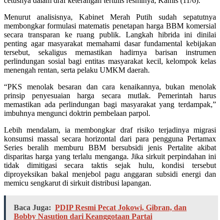
cetusnya dalam draf keterangan tertulis resminya, Kamis (11/6).
Menurut analisisnya, Kabinet Merah Putih sudah sepatutnya
membongkar formulasi matematis penetapan harga BBM komersial
secara transparan ke ruang publik. Langkah hibrida ini dinilai
penting agar masyarakat memahami dasar fundamental kebijakan
tersebut, sekaligus memastikan hadirnya barisan instrumen
perlindungan sosial bagi entitas masyarakat kecil, kelompok kelas
menengah rentan, serta pelaku UMKM daerah.
“PKS menolak besaran dan cara kenaikannya, bukan menolak
prinsip penyesuaian harga secara mutlak. Pemerintah harus
memastikan ada perlindungan bagi masyarakat yang terdampak,”
imbuhnya mengunci doktrin pembelaan parpol.
Lebih mendalam, ia membongkar draf risiko terjadinya migrasi
konsumsi massal secara horizontal dari para pengguna Pertamax
Series beralih memburu BBM bersubsidi jenis Pertalite akibat
disparitas harga yang terlalu menganga. Jika sirkuit perpindahan ini
tidak dimitigasi secara taktis sejak hulu, kondisi tersebut
diproyeksikan bakal menjebol pagu anggaran subsidi energi dan
memicu sengkarut di sirkuit distribusi lapangan.
Baca Juga:
PDIP Resmi Pecat Jokowi, Gibran, dan
Bobby Nasution dari Keanggotaan Partai