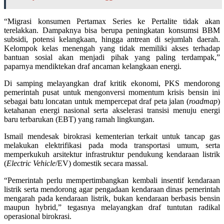
“Migrasi konsumen Pertamax Series ke Pertalite tidak akan
terelakkan. Dampaknya bisa berupa peningkatan konsumsi BBM
subsidi, potensi kelangkaan, hingga antrean di sejumlah daerah.
Kelompok kelas menengah yang tidak memiliki akses terhadap
bantuan sosial akan menjadi pihak yang paling terdampak,”
paparnya mendiktekan draf ancaman kelangkaan energi.
Di samping melayangkan draf kritik ekonomi, PKS mendorong
pemerintah pusat untuk mengonversi momentum krisis bensin ini
sebagai batu loncatan untuk mempercepat draf peta jalan (
roadmap
)
ketahanan energi nasional serta akselerasi transisi menuju energi
baru terbarukan (EBT) yang ramah lingkungan.
Ismail mendesak birokrasi kementerian terkait untuk tancap gas
melakukan elektrifikasi pada moda transportasi umum, serta
memperkukuh arsitektur infrastruktur pendukung kendaraan listrik
(
Electric Vehicle
/EV) domestik secara massal.
“Pemerintah perlu mempertimbangkan kembali insentif kendaraan
listrik serta mendorong agar pengadaan kendaraan dinas pemerintah
mengarah pada kendaraan listrik, bukan kendaraan berbasis bensin
maupun hybrid,” tegasnya melayangkan draf tuntutan radikal
operasional birokrasi.