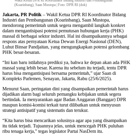
Wakil Ketua DPR RI Koordinator Bidang Industri dan Pembangunan
(Koarinbang), Saan Mustopa | Foto: DPR RI (dok)
Jakarta, PR Politik
– Wakil Ketua DPR RI Koordinator Bidang
Industri dan Pembangunan (Koarinbang), Saan Mustopa,
mendorong pemerintah untuk segera mengambil langkah konkret
dalam mengantisipasi potensi pemutusan hubungan kerja (PHK)
massal di berbagai sektor industri. Hal ini disampaikannya sebagai
respons atas pernyataan Ketua Dewan Energi Nasional (DEN),
Luhut Binsar Pandjaitan, yang mengungkapkan potensi gelombang
PHK besar-besaran.
“Ini kan baru istilahnya prediksi ya, bahwa ke depan akan ada PHK
massal yang lebih besar. Karena itu sebelum itu terjadi, tentu DPR
harus bisa mengantisipasi bersama pemerintah,” ujar Saan di
Kompleks Parlemen, Senayan, Jakarta, Rabu (25/6/2025).
Menurut Saan, peringatan dini yang disampaikan pemerintah harus
dijadikan alarm bagi seluruh pemangku kebijakan untuk segera
bertindak. Ia menyarankan agar Badan Anggaran (Banggar) DPR
maupun komisi-komisi terkait turut dilibatkan untuk menyusun
strategi antisipatif yang sistematis dan terukur.
“Kita harus bisa mencarikan solusinya agar apa yang disampaikan
itu tidak terjadi. Tujuannya jelas, untuk mencegah PHK puluhan
ribu tenaga kerja,” tegas legislator Partai NasDem itu.