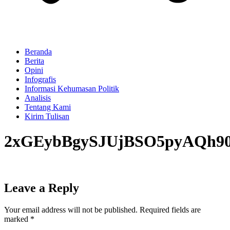
Beranda
Berita
Opini
Infografis
Informasi Kehumasan Politik
Analisis
Tentang Kami
Kirim Tulisan
2xGEybBgySJUjBSO5pyAQh90
Leave a Reply
Your email address will not be published.
Required fields are
marked
*